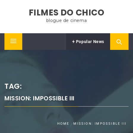
Skip
FILMES DO CHICO
to
content
blogue de cinema
Popular News
Primary
Menu
TAG:
MISSION: IMPOSSIBLE III
HOME
MISSION: IMPOSSIBLE III