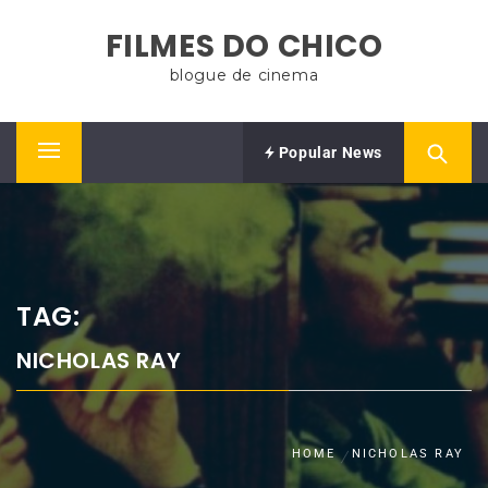
Skip
FILMES DO CHICO
to
content
blogue de cinema
Popular News
Primary
Menu
TAG:
NICHOLAS RAY
HOME
NICHOLAS RAY