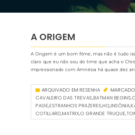
A ORIGEM
A Origem é um bom filme, mas não é tudo isso
claro que eu não sou do time que acha o Chris
impressionado com Amnésia há quase dez anos
ARQUIVADO EM
RESENHA
MARCAD
CAVALEIRO DAS TREVAS
,
BATMAN BEGINS
,
C
PAGE
,
ESTRANHOS PRAZERES
,
HQ
,
INSÔNIA
,
K
COTILLARD
,
MATRIX
,
O GRANDE TRUQUE
,
TO