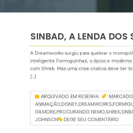
SINBAD, A LENDA DOS 
A Dreamworks surgiu para quebrar o monopó
inteligente Formiguinhaz, o épico e moderno
com Shrek. Mas uma crise criativa deve ter t
[…]
ARQUIVADO EM
RESENHA
MARCADO
ANIMAÇÃO
,
DISNEY
,
DREAMWORKS
,
FORMIG
GILMORE
,
PROCURANDO NEMO
,
SHREK
,
SINB
JOHNSON
DEIXE SEU COMENTÁRIO