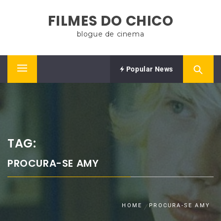
Skip
FILMES DO CHICO
to
content
blogue de cinema
Popular News
Primary
Menu
TAG:
PROCURA-SE AMY
HOME
PROCURA-SE AMY