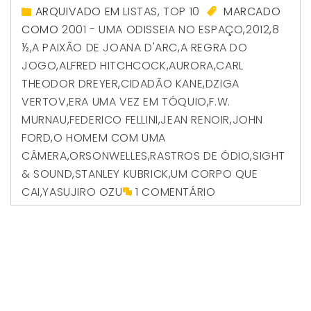
ARQUIVADO EM
LISTAS
,
TOP 10
MARCADO
COMO
2001 - UMA ODISSEIA NO ESPAÇO
,
2012
,
8
½
,
A PAIXÃO DE JOANA D'ARC
,
A REGRA DO
JOGO
,
ALFRED HITCHCOCK
,
AURORA
,
CARL
THEODOR DREYER
,
CIDADÃO KANE
,
DZIGA
VERTOV
,
ERA UMA VEZ EM TÓQUIO
,
F.W.
MURNAU
,
FEDERICO FELLINI
,
JEAN RENOIR
,
JOHN
FORD
,
O HOMEM COM UMA
CÂMERA
,
ORSONWELLES
,
RASTROS DE ÓDIO
,
SIGHT
& SOUND
,
STANLEY KUBRICK
,
UM CORPO QUE
CAI
,
YASUJIRO OZU
1 COMENTÁRIO