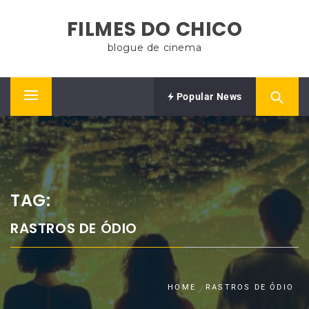
Skip
FILMES DO CHICO
to
content
blogue de cinema
Popular News
Primary
Menu
TAG:
RASTROS DE ÓDIO
HOME
RASTROS DE ÓDIO