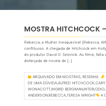
MOSTRA HITCHCOCK –
Rebecca, a Mulher Inesquecível [Rebecca, Al
conflituoso. A chegada de Hitchcock em Holl
do produtor David O. Selznick. Ao filme, falt
disfarçada de novela de […]
ARQUIVADO EM
MOSTRAS
,
RESENHA
DE UMA DÚVIDA
,
ALFRED HITCHCOCK
,
CARY
WONACOTT
,
INGRID BERGMAN
,
INTERLÚDIO
,
ANDERSON
,
REBECCA
,
TERESA WRIGHT
4 