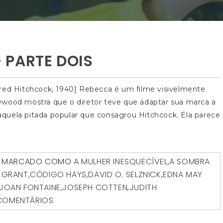
 PARTE DOIS
fred Hitchcock, 1940] Rebecca é um filme visivelmente
ywood mostra que o diretor teve que adaptar sua marca a
a aquela pitada popular que consagrou Hitchcock. Ela parece
MARCADO COMO
A MULHER INESQUECÍVEL
,
A SOMBRA
 GRANT
,
CÓDIGO HAYS
,
DAVID O. SELZNICK
,
EDNA MAY
JOAN FONTAINE
,
JOSEPH COTTEN
,
JUDITH
COMENTÁRIOS