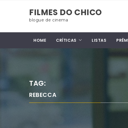
Skip
FILMES DO CHICO
to
content
blogue de cinema
HOME
CRÍTICAS
LISTAS
PRÊM
TAG:
REBECCA