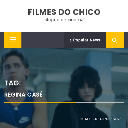
Skip
FILMES DO CHICO
to
content
blogue de cinema
Popular News
Primary
Menu
TAG:
REGINA CASÉ
HOME
REGINA CASÉ