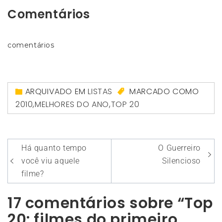
Comentários
comentários
ARQUIVADO EM
LISTAS
MARCADO COMO
2010
,
MELHORES DO ANO
,
TOP 20
Navegação
Há quanto tempo
O Guerreiro
de
você viu aquele
Silencioso
Post
filme?
17 comentários sobre “Top
20: filmes do primeiro