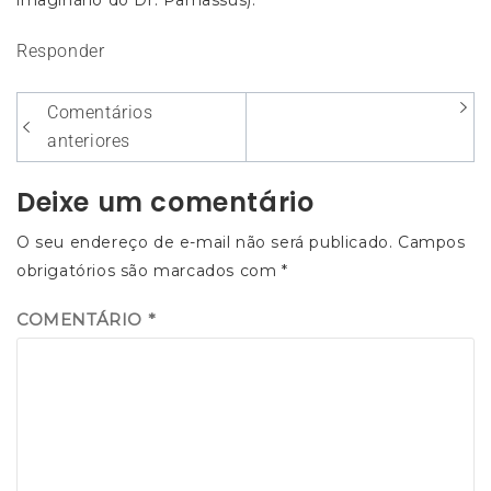
imaginário do Dr. Parnassus).
Responder
Navegação
Comentários
entre
anteriores
os
Deixe um comentário
comentários
O seu endereço de e-mail não será publicado.
Campos
obrigatórios são marcados com
*
COMENTÁRIO
*