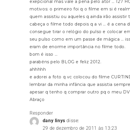
exepcional mas vale a pena pelo ator … 127 
motivos: o primeiro foi q o filme em si é rea
quem assistiu ou aqueles q ainda irão assisti
cabeça o filme todo depois q a vi … é a cena 
consegue tirar o relógio do pulso e colocar 
seu pulso como em um passe de mágica … isso
eram de enorme importância no filme todo.
bom é isso …
parabéns pelo BLOG e feliz 2012.
ahhhhh
e adorei a foto q vc colocou do filme CURT
lembrar da minha infância que assistia sempre
apesar q tenho q comprar outro pq o meu DV
Abraço
Responder
dany linys
disse:
29 de dezembro de 2011 às 13:23