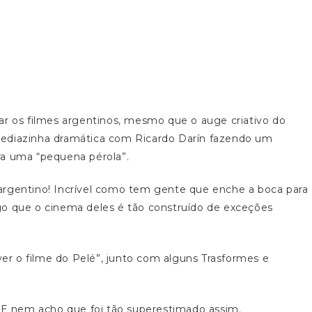
ar os filmes argentinos, mesmo que o auge criativo do
mediazinha dramática com Ricardo Darín fazendo um
ra uma “pequena pérola”.
argentino! Incrível como tem gente que enche a boca para
go que o cinema deles é tão construído de exceções
 ver o filme do Pelé”, junto com alguns Trasformes e
. E nem acho que foi tão superestimado assim.