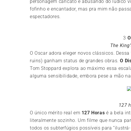
personagem caricato e abusando do lúdico v
fofinho e encantador, mas pra mim não pass
espectadores.
3
O
The King
O Oscar adora eleger novos clássicos. Dess
ruins) ganham status de grandes obras.
O Di
Tom Stoppard explora ao máximo essa escalad
alguma sensibilidade, embora pese a mão na
127 
O único mérito real em
127 Horas
é a bela in
literalmente sozinho. Um filme que nunca pare
todos os subterfúgios possíveis para “ilustrá-