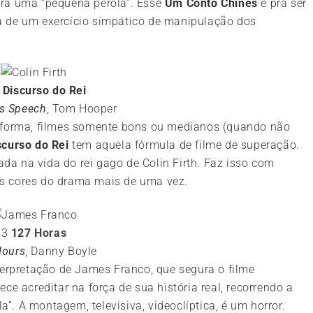
ira uma “pequena pérola”. Esse
Um Conto Chinês
é pra ser
a de um exercício simpático de manipulação dos
 Discurso do Rei
’s Speech
, Tom Hooper
a forma, filmes somente bons ou medianos (quando não
scurso do Rei
tem aquela fórmula de filme de superação.
a na vida do rei gago de Colin Firth. Faz isso com
s cores do drama mais de uma vez.
3
127 Horas
Hours
, Danny Boyle
terpretação de James Franco, que segura o filme
ce acreditar na força de sua história real, recorrendo a
la”. A montagem, televisiva, videoclíptica, é um horror.