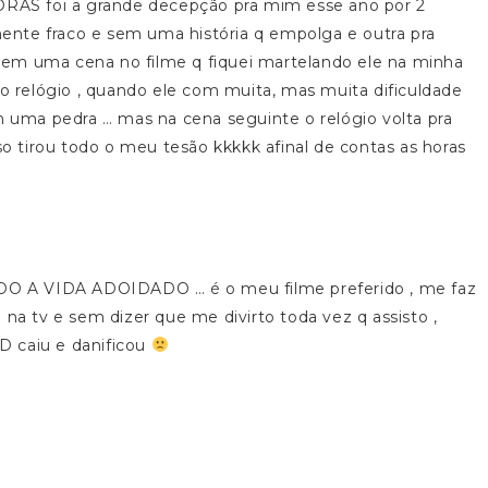
HORAS foi a grande decepção pra mim esse ano por 2
lmente fraco e sem uma história q empolga e outra pra
r tem uma cena no filme q fiquei martelando ele na minha
do relógio , quando ele com muita, mas muita dificuldade
em uma pedra … mas na cena seguinte o relógio volta pra
 tirou todo o meu tesão kkkkk afinal de contas as horas
INDO A VIDA ADOIDADO … é o meu filme preferido , me faz
 na tv e sem dizer que me divirto toda vez q assisto ,
D caiu e danificou