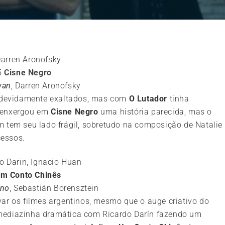
5
Cisne Negro
wan
, Darren Aronofsky
s devidamente exaltados, mas com
O Lutador
tinha
e enxergou em
Cisne Negro
uma história parecida, mas o
m tem seu lado frágil, sobretudo na composição de Natalie
cessos.
m Conto Chinês
ino
, Sebastián Borensztein
ar os filmes argentinos, mesmo que o auge criativo do
mediazinha dramática com Ricardo Darín fazendo um