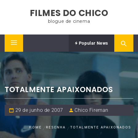
Skip
FILMES DO CHICO
to
content
blogue de cinema
Popular News
Primary
Menu
TOTALMENTE APAIXONADOS
29 de junho de 2007
Chico Fireman
HOME
RESENHA
TOTALMENTE APAIXONADOS