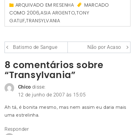
ARQUIVADO EM
RESENHA
MARCADO
COMO
2006
,
ASIA ARGENTO
,
TONY
GATLIF
,
TRANSYLVANIA
Navegação
Batismo de Sangue
Não por Acaso
de
8 comentários sobre
Post
“Transylvania”
Chico
disse:
12 de junho de 2007 às 15:05
Ah tá, é bonita mesmo, mas nem assim eu daria mais
uma estrelinha.
Responder