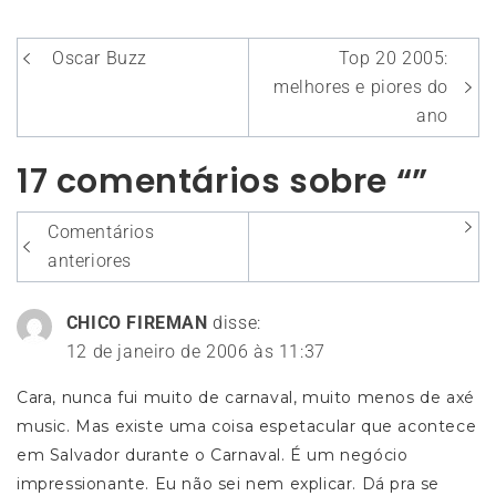
Navegação
Oscar Buzz
Top 20 2005:
de
melhores e piores do
Post
ano
17 comentários sobre “”
Navegação
Comentários
entre
anteriores
os
CHICO FIREMAN
disse:
comentários
12 de janeiro de 2006 às 11:37
Cara, nunca fui muito de carnaval, muito menos de axé
music. Mas existe uma coisa espetacular que acontece
em Salvador durante o Carnaval. É um negócio
impressionante. Eu não sei nem explicar. Dá pra se