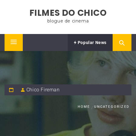
Skip
FILMES DO CHICO
to
content
blogue de cinema
Popular News
Primary
Menu
Chico Fireman
HOME
UNCATEGORIZED