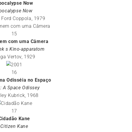
pocalypse Now
pocalypse Now
s Ford Coppola, 1979
15
em com uma Câmera
ek s Kino-apparatom
iga Vertov, 1929
16
ma Odisséia no Espaço
: A Space Odissey
ley Kubrick, 1968
17
Cidadão Kane
Citizen Kane