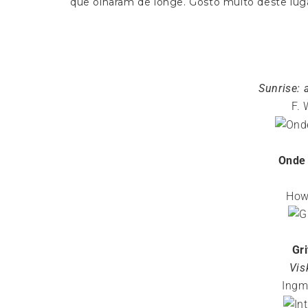
que olharam de longe. Gosto muito deste luga
Sunrise:
F.
Onde
How
Gr
Vis
Ingm