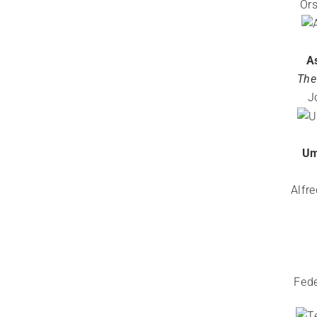
Ors
A
The
J
Um
Alfr
Fede