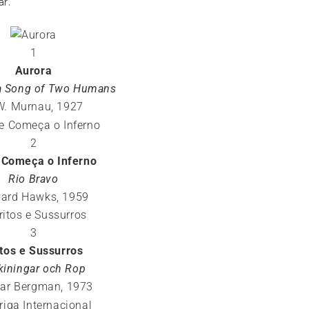
r.
1
Aurora
 a Song of Two Humans
 W. Murnau, 1927
2
 Começa o Inferno
Rio Bravo
ard Hawks, 1959
3
itos e Sussurros
kiningar och Rop
ar Bergman, 1973