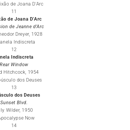
11
xão de Joana D’Arc
sion de Jeanne d’Arc
heodor Dreyer, 1928
12
nela Indiscreta
Rear Window
ed Hitchcock, 1954
13
úsculo dos Deuses
Sunset Blvd.
lly Wilder, 1950
14