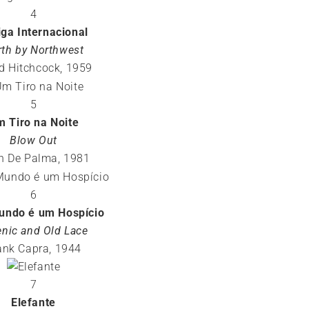
4
iga Internacional
th by Northwest
ed Hitchcock, 1959
5
 Tiro na Noite
Blow Out
n De Palma, 1981
6
undo é um Hospício
enic and Old Lace
ank Capra, 1944
7
Elefante