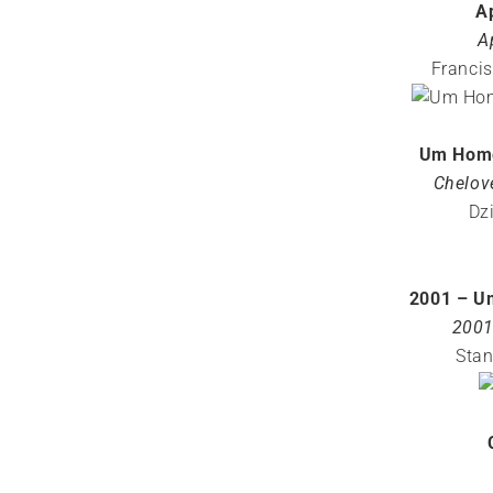
A
A
Franci
Um Hom
Chelov
Dz
2001 – U
2001
Stan