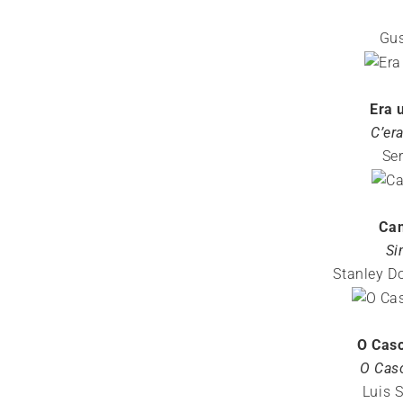
Gus
Era 
C’er
Se
Can
Si
Stanley D
O Cas
O Cas
Luis 