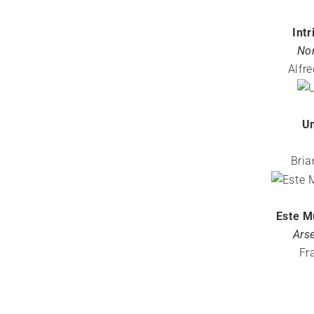
Intr
Nor
Alfr
Um
Bria
Este M
Ars
Fr