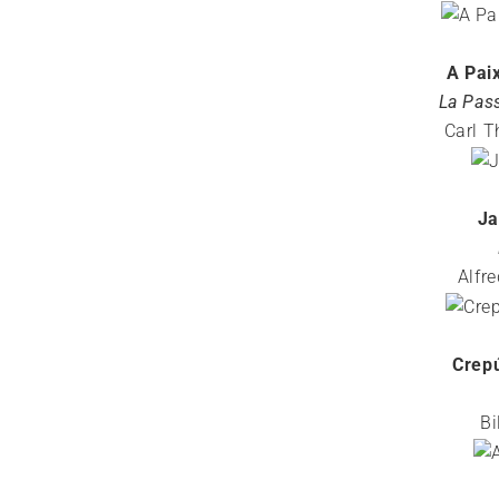
A Pai
La Pas
Carl T
Ja
Alfr
Crep
Bi