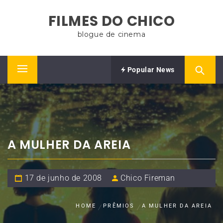
Skip
FILMES DO CHICO
to
content
blogue de cinema
Popular News
Primary
Menu
A MULHER DA AREIA
17 de junho de 2008
Chico Fireman
HOME
PRÊMIOS
A MULHER DA AREIA