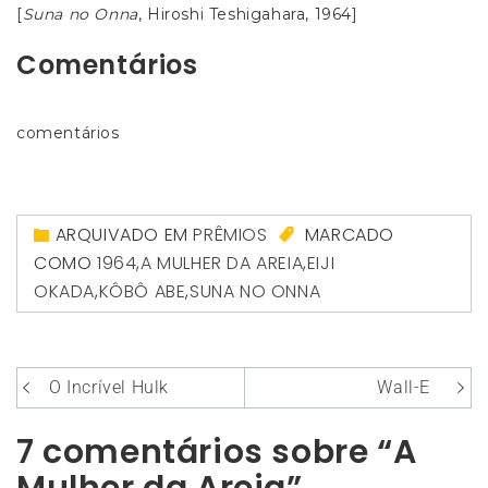
[
Suna no Onna
, Hiroshi Teshigahara, 1964]
Comentários
comentários
ARQUIVADO EM
PRÊMIOS
MARCADO
COMO
1964
,
A MULHER DA AREIA
,
EIJI
OKADA
,
KÔBÔ ABE
,
SUNA NO ONNA
Navegação
O Incrível Hulk
Wall-E
de
7 comentários sobre “A
Post
Mulher da Areia”