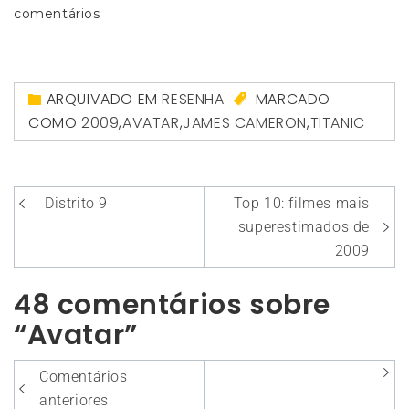
comentários
ARQUIVADO EM
RESENHA
MARCADO
COMO
2009
,
AVATAR
,
JAMES CAMERON
,
TITANIC
Navegação
Distrito 9
Top 10: filmes mais
de
superestimados de
Post
2009
48 comentários sobre
“Avatar”
Navegação
Comentários
entre
anteriores