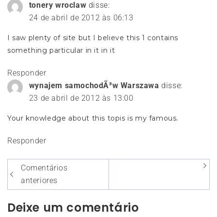
tonery wroclaw
disse:
24 de abril de 2012 às 06:13
I saw plenty of site but I believe this 1 contains
something particular in it in it
Responder
wynajem samochodÃ³w Warszawa
disse:
23 de abril de 2012 às 13:00
Your knowledge about this topis is my famous.
Responder
Navegação
Comentários
entre
anteriores
os
Deixe um comentário
comentários