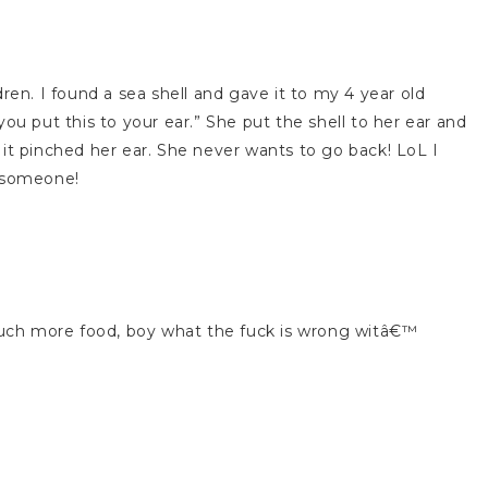
ren. I found a sea shell and gave it to my 4 year old
ou put this to your ear.” She put the shell to her ear and
it pinched her ear. She never wants to go back! LoL I
ll someone!
 much more food, boy what the fuck is wrong witâ€™