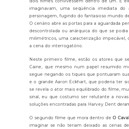
dois filmes convivessem dentro de um. E el
imaginavam, uma seqüência imediata do
personagem, fugindo do fantasioso mundo de
O cenário abre as portas para a aguardada 
descontrolada ou anárquica do que se podi
milimétricos, uma caracterização impecável,
a cena do interrogatório.
Neste primeiro filme, estão os atores que 
Caine, que mesmo num papel resumido mos
segue negando os tiques que pontuaram sua 
e o grande Aaron Eckhart, que poderia ter s
se revela o ator mais equilibrado do filme, m
sinal, eu que costumo ser relutante a nova
soluções encontradas para Harvey Dent dera
O segundo filme que mora dentro de
O Caval
imaginar se não teriam deixado as cenas d