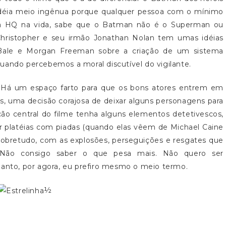
idéia meio ingênua porque qualquer pessoa com o mínimo
uma HQ na vida, sabe que o Batman não é o Superman ou
Christopher e seu irmão Jonathan Nolan tem umas idéias
 Bale e Morgan Freeman sobre a criação de um sistema
uando percebemos a moral discutível do vigilante.
e. Há um espaço farto para que os bons atores entrem em
s, uma decisão corajosa de deixar alguns personagens para
ção central do filme tenha alguns elementos detetivescos,
platéias com piadas (quando elas vêem de Michael Caine
 sobretudo, com as explosões, perseguições e resgates que
 Não consigo saber o que pesa mais. Não quero ser
uanto, por agora, eu prefiro mesmo o meio termo.
½