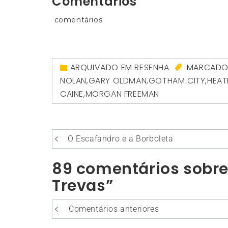
Comentários
comentários
ARQUIVADO EM
RESENHA
MARCAD
NOLAN
,
GARY OLDMAN
,
GOTHAM CITY
,
HEAT
CAINE
,
MORGAN FREEMAN
Navegação
O Escafandro e a Borboleta
de
89 comentários sobre
Post
Trevas”
Navegação
Comentários anteriores
entre