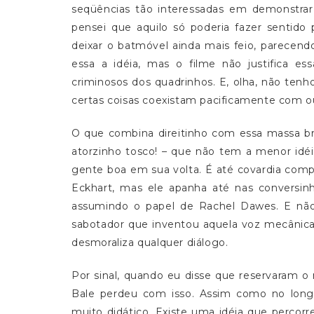
seqüências tão interessadas em demonstrar
pensei que aquilo só poderia fazer sentido
deixar o batmóvel ainda mais feio, parecen
essa a idéia, mas o filme não justifica 
criminosos dos quadrinhos. E, olha, não ten
certas coisas coexistam pacificamente com o
O que combina direitinho com essa massa bru
atorzinho tosco! – que não tem a menor idé
gente boa em sua volta. É até covardia comp
Eckhart, mas ele apanha até nas conversin
assumindo o papel de Rachel Dawes. E nã
sabotador que inventou aquela voz mecânica
desmoraliza qualquer diálogo.
Por sinal, quando eu disse que reservaram o
Bale perdeu com isso. Assim como no long
muito didático. Existe uma idéia que percorr