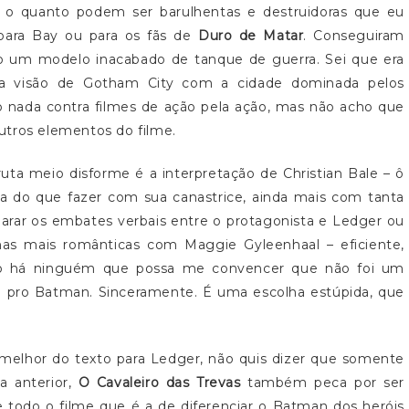
 o quanto podem ser barulhentas e destruidoras que eu
 para Bay ou para os fãs de
Duro de Matar
. Conseguiram
do um modelo inacabado de tanque de guerra. Sei que era
essa visão de Gotham City com a cidade dominada pelos
ho nada contra filmes de ação pela ação, mas não acho que
utros elementos do filme.
ta meio disforme é a interpretação de Christian Bale – ô
ia do que fazer com sua canastrice, ainda mais com tanta
arar os embates verbais entre o protagonista e Ledger ou
has mais românticas com Maggie Gyleenhaal – eficiente,
o há ninguém que possa me convencer que não foi um
 pro Batman. Sinceramente. É uma escolha estúpida, que
 melhor do texto para Ledger, não quis dizer que somente
a anterior,
O Cavaleiro das Trevas
também peca por ser
e todo o filme que é a de diferenciar o Batman dos heróis