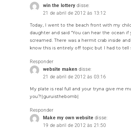
os
win the lottery
disse:
21 de abril de 2012 às 13:12
comentários
Today, I went to the beach front with my child
daughter and said “You can hear the ocean if y
screamed. There was a hermit crab inside and 
know this is entirely off topic but I had to te
Responder
website maken
disse:
21 de abril de 2012 às 03:16
My plate is real full and your tryna give me
you?!|guruisthebomb|
Responder
Make my own website
disse:
19 de abril de 2012 às 21:50