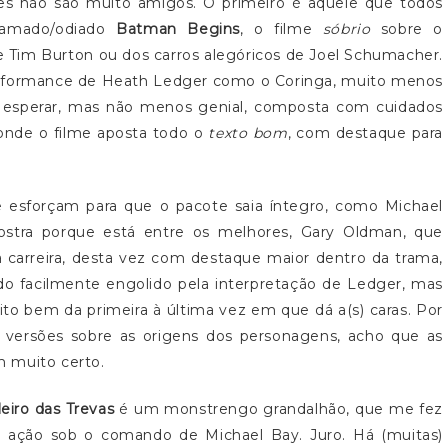
es não são muito amigos. O primeiro é aquele que todos
 amado/odiado
Batman Begins
, o filme
sóbrio
sobre o
 Tim Burton ou dos carros alegóricos de Joel Schumacher.
performance de Heath Ledger como o Coringa, muito menos
a esperar, mas não menos genial, composta com cuidados
 onde o filme aposta todo o
texto bom
, com destaque para
se esforçam para que o pacote saia íntegro, como Michael
tra porque está entre os melhores, Gary Oldman, que
carreira, desta vez com destaque maior dentro da trama,
ido facilmente engolido pela interpretação de Ledger, mas
uito bem da primeira à última vez em que dá a(s) caras. Por
s versões sobre as origens dos personagens, acho que as
m muito certo.
eiro das Trevas
é um monstrengo grandalhão, que me fez
e ação sob o comando de Michael Bay. Juro. Há (muitas)