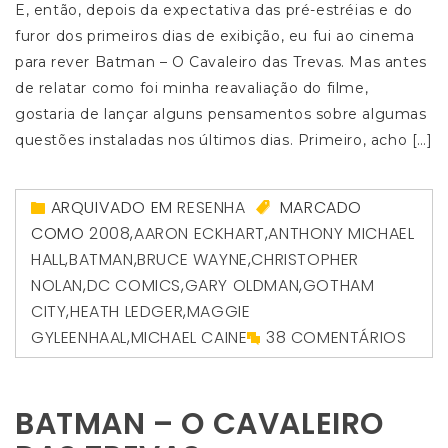
E, então, depois da expectativa das pré-estréias e do
furor dos primeiros dias de exibição, eu fui ao cinema
para rever Batman – O Cavaleiro das Trevas. Mas antes
de relatar como foi minha reavaliação do filme,
gostaria de lançar alguns pensamentos sobre algumas
questões instaladas nos últimos dias. Primeiro, acho […]
ARQUIVADO EM
RESENHA
MARCADO
COMO
2008
,
AARON ECKHART
,
ANTHONY MICHAEL
HALL
,
BATMAN
,
BRUCE WAYNE
,
CHRISTOPHER
NOLAN
,
DC COMICS
,
GARY OLDMAN
,
GOTHAM
CITY
,
HEATH LEDGER
,
MAGGIE
GYLEENHAAL
,
MICHAEL CAINE
38 COMENTÁRIOS
BATMAN – O CAVALEIRO