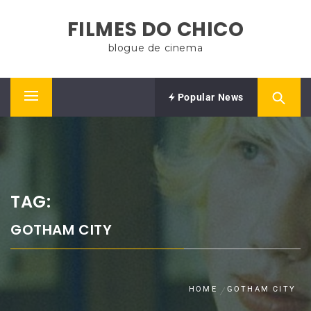
Skip
FILMES DO CHICO
to
content
blogue de cinema
Popular News
Primary
Menu
TAG:
GOTHAM CITY
HOME
GOTHAM CITY