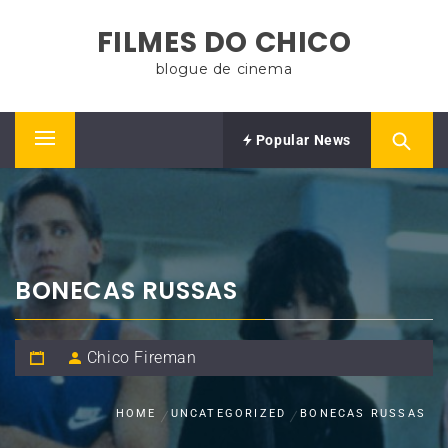
Skip
FILMES DO CHICO
to
content
blogue de cinema
Popular News
Primary
Menu
BONECAS RUSSAS
Chico Fireman
HOME
UNCATEGORIZED
BONECAS RUSSAS