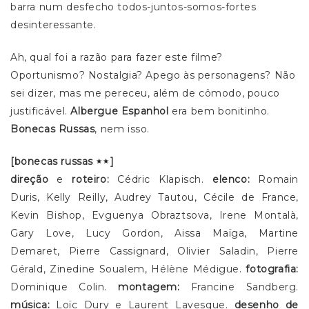
barra num desfecho todos-juntos-somos-fortes
desinteressante.
Ah, qual foi a razão para fazer este filme?
Oportunismo? Nostalgia? Apego às personagens? Não
sei dizer, mas me pereceu, além de cômodo, pouco
justificável.
Albergue Espanhol
era bem bonitinho.
Bonecas Russas
, nem isso.
[bonecas russas
]
direção
e
roteiro:
Cédric Klapisch.
elenco:
Romain
Duris, Kelly Reilly, Audrey Tautou, Cécile de France,
Kevin Bishop, Evguenya Obraztsova, Irene Montalà,
Gary Love, Lucy Gordon, Aissa Maïga, Martine
Demaret, Pierre Cassignard, Olivier Saladin, Pierre
Gérald, Zinedine Soualem, Hélène Médigue.
fotografia:
Dominique Colin.
montagem:
Francine Sandberg.
música:
Loïc Dury e Laurent Lavesque.
desenho de