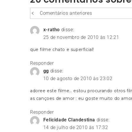
Post
Navegação
Comentários anteriores
entre
os
x-ratho
disse:
25 de novembro de 2010 às 12:21
comentários
que filme chato e superficial!
Responder
gg
disse:
10 de agosto de 2010 às 23:02
adoree este filme… estou procurando otros fi
as cançoes de amor : eu goste muito do amor 
Responder
Felicidade Clandestina
disse:
14 de julho de 2010 às 17:32