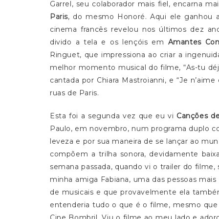
Garrel, seu colaborador mais fiel, encarna 
Paris
, do mesmo Honoré. Aqui ele ganhou a
cinema francês revelou nos últimos dez an
divido a tela e os lençóis em
Amantes Con
Ringuet, que impressiona ao criar a ingenuid
melhor momento musical do filme, “As-tu déjà
cantada por Chiara Mastroianni, e “Je n’aim
ruas de Paris.
Esta foi a segunda vez que eu vi
Canções d
Paulo, em novembro, num programa duplo 
leveza e por sua maneira de se lançar ao mu
compõem a trilha sonora, devidamente baix
semana passada, quando vi o trailer do filme,
minha amiga Fabiana, uma das pessoas mais 
de musicais e que provavelmente ela também 
entenderia tudo o que é o filme, mesmo que 
Cine Bombril. Viu o filme ao meu lado e ad