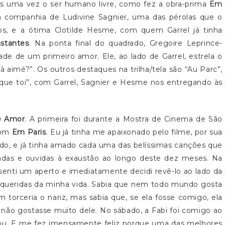
mais uma vez o ser humano livre, como fez a obra-prima
Em
 companhia de Ludivine Sagnier, uma das pérolas que o
os, e a ótima Clotilde Hesme, com quem Garrel já tinha
stantes
. Na ponta final do quadrado, Gregoire Leprince-
ade de um primeiro amor. Ele, ao lado de Garrel, estrela o
 aimé?”. Os outros destaques na trilha/tela são “Au Parc”,
e que toi”, com Garrel, Sagnier e Hesme nos entregando às
e Amor
. A primeira foi durante a Mostra de Cinema de São
com
Em Paris
. Eu já tinha me apaixonado pelo filme, por sua
ndo, e já tinha amado cada uma das belíssimas canções que
adas e ouvidas à exaustão ao longo deste dez meses. Na
 senti um aperto e imediatamente decidi revê-lo ao lado da
queridas da minha vida. Sabia que nem todo mundo gosta
torceria o nariz, mas sabia que, se ela fosse comigo, ela
não gostasse muito dele. No sábado, a Fabi foi comigo ao
orou. E me fez imensamente feliz porque uma das melhores