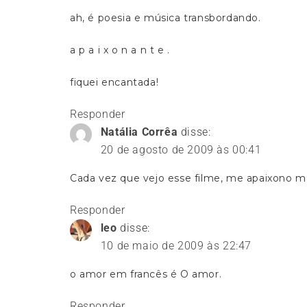
ah, é poesia e música transbordando.
a p a i x o n a n t e .
fiquei encantada!
Responder
Natália Corrêa
disse:
20 de agosto de 2009 às 00:41
Cada vez que vejo esse filme, me apaixono ma
Responder
leo
disse:
10 de maio de 2009 às 22:47
o amor em francês é O amor.
Responder