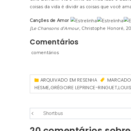
coisas da vida é dividir as coisas que você a
Canções de Amor
[Le Chansons d’Amour
, Christophe Honoré, 2
Comentários
comentários
ARQUIVADO EM
RESENHA
MARCAD
HESME
,
GRÉGOIRE LEPRINCE-RINGUET
,
LOUI
Navegação
Shortbus
de
20 comentários sobr