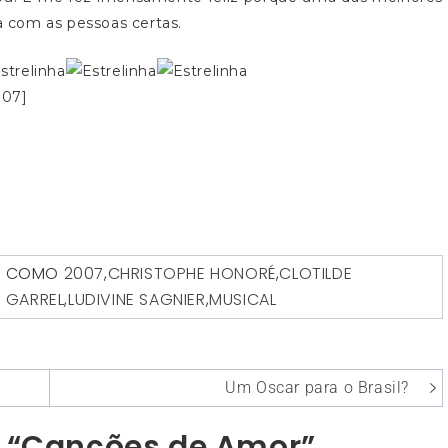
ma com as pessoas certas.
007]
O COMO
2007
,
CHRISTOPHE HONORÉ
,
CLOTILDE
S GARREL
,
LUDIVINE SAGNIER
,
MUSICAL
Um Oscar para o Brasil?
e “Canções de Amor”