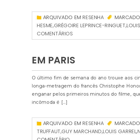
ARQUIVADO EM
RESENHA
MARCAD
HESME
,
GRÉGOIRE LEPRINCE-RINGUET
,
LOUI
COMENTÁRIOS
EM PARIS
O último fim de semana do ano trouxe aos ci
longa-metragem do francês Christophe Honoré
enganar pelos primeiros minutos do filme, q
incômoda é […]
ARQUIVADO EM
RESENHA
MARCAD
TRUFFAUT
,
GUY MARCHAND
,
LOUIS GARREL
,
COMENTÁRIO