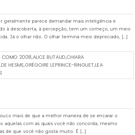
er geralmente parece demandar mais inteligência e
iado à descoberta, à percepção, tem um começo, um meio
tida. Já o olhar não. O olhar termina meio depreciado, […]
O COMO
2008
,
ALICE BUTAUD
,
CHIARA
LDE HESME
,
GRÉGOIRE LEPRINCE-RINGUET
,
LEA
S
uco mais de que a melhor maneira de se encarar o
smo aquelas com as quais você não concorda, mesmo
s de que você não gosta muito. É […]