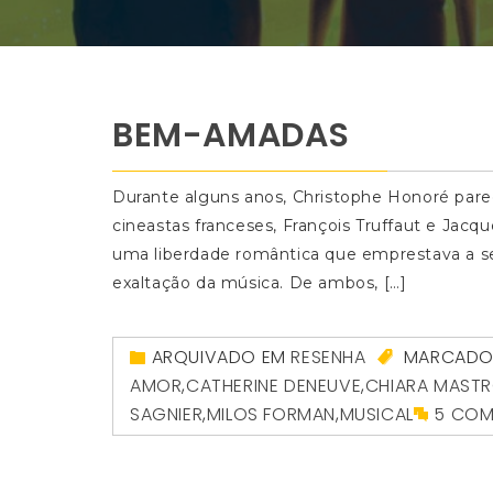
BEM-AMADAS
Durante alguns anos, Christophe Honoré pareci
cineastas franceses, François Truffaut e Jacq
uma liberdade romântica que emprestava a se
exaltação da música. De ambos, […]
ARQUIVADO EM
RESENHA
MARCAD
AMOR
,
CATHERINE DENEUVE
,
CHIARA MASTR
SAGNIER
,
MILOS FORMAN
,
MUSICAL
5 COM