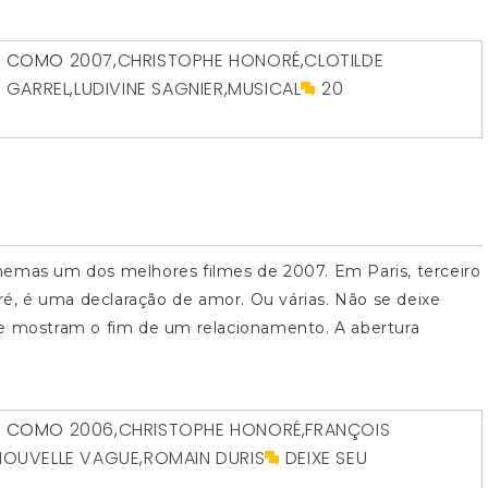
O COMO
2007
,
CHRISTOPHE HONORÉ
,
CLOTILDE
S GARREL
,
LUDIVINE SAGNIER
,
MUSICAL
20
nemas um dos melhores filmes de 2007. Em Paris, terceiro
, é uma declaração de amor. Ou várias. Não se deixe
ue mostram o fim de um relacionamento. A abertura
O COMO
2006
,
CHRISTOPHE HONORÉ
,
FRANÇOIS
NOUVELLE VAGUE
,
ROMAIN DURIS
DEIXE SEU