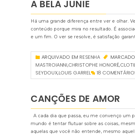
A BELA JUNIE
Há uma grande diferença entre ver e olhar. V
conteúdo porque mira no resultado. É assoc
e um fim. O ver se resolve, é satisfação garan
ARQUIVADO EM
RESENHA
MARCAD
MASTROIANNI
,
CHRISTOPHE HONORÉ
,
CLOTI
SEYDOUX
,
LOUIS GARREL
18 COMENTÁRIO
CANÇÕES DE AMOR
A cada dia que passa, eu me convenço um po
mundo é tentar flutuar sobre as coisas, me
aquelas que você não entende, mesmo aquela