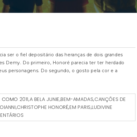
a ser o fiel depositário das heranças de dois grandes
ues Demy. Do primeiro, Honoré parecia ter ter herdado
us personagens. Do segundo, o gosto pela cor e a
O COMO
2011
,
A BELA JUNIE
,
BEM-AMADAS
,
CANÇÕES DE
OIANNI
,
CHRISTOPHE HONORÉ
,
EM PARIS
,
LUDIVINE
ENTÁRIOS