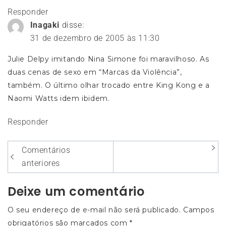
Responder
Inagaki
disse:
31 de dezembro de 2005 às 11:30
Julie Delpy imitando Nina Simone foi maravilhoso. As
duas cenas de sexo em “Marcas da Violência”,
também. O último olhar trocado entre King Kong e a
Naomi Watts idem ibidem.
Responder
Navegação
Comentários
entre
anteriores
os
Deixe um comentário
comentários
O seu endereço de e-mail não será publicado.
Campos
obrigatórios são marcados com
*