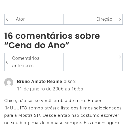
Navegação
Ator
Direção
de
16 comentários sobre
Post
“Cena do Ano”
Navegação
Comentários
entre
anteriores
os
Bruno Amato Reame
disse:
comentários
11 de janeiro de 2006 às 16:55
Chico, não sei se você lembra de mim. Eu pedi
(MUUUITO tempo atrás) a lista dos filmes selecionados
para a Mostra SP. Desde então não costumo escrever
no seu blog, mas leio quase sempre. Essa mensagem