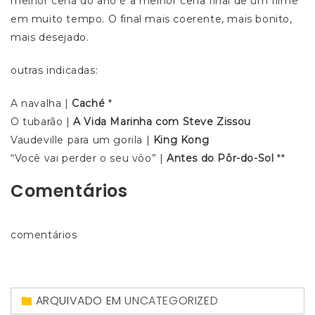
melhor cena do ano é a melhor cena final de um filme
em muito tempo. O final mais coerente, mais bonito,
mais desejado.
outras indicadas:
A navalha |
Caché
*
O tubarão |
A Vida Marinha com Steve Zissou
Vaudeville para um gorila |
King Kong
“Você vai perder o seu vôo” |
Antes do Pôr-do-Sol
**
Comentários
comentários
ARQUIVADO EM
UNCATEGORIZED