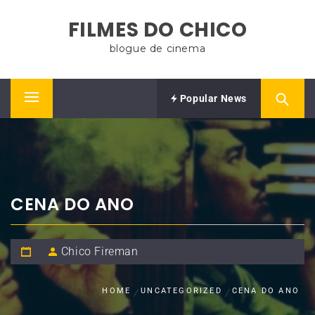
Skip
FILMES DO CHICO
to
content
blogue de cinema
Popular News
Primary
Menu
CENA DO ANO
Chico Fireman
HOME
UNCATEGORIZED
CENA DO ANO