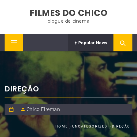
Skip
FILMES DO CHICO
to
content
blogue de cinema
Popular News
Primary
Menu
DIREÇÃO
Chico Fireman
HOME
UNCATEGORIZED
DIREÇÃO