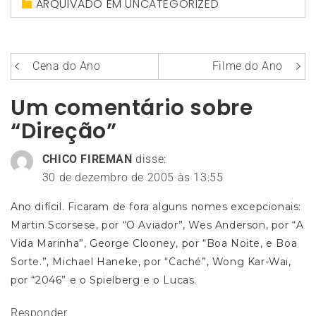
ARQUIVADO EM
UNCATEGORIZED
Navegação
Cena do Ano
Filme do Ano
de
Um comentário sobre
Post
“Direção”
CHICO FIREMAN
disse:
30 de dezembro de 2005 às 13:55
Ano difícil. Ficaram de fora alguns nomes excepcionais:
Martin Scorsese, por “O Aviador”, Wes Anderson, por “A
Vida Marinha”, George Clooney, por “Boa Noite, e Boa
Sorte.”, Michael Haneke, por “Caché”, Wong Kar-Wai,
por “2046” e o Spielberg e o Lucas.
Responder