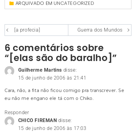
ARQUIVADO EM
UNCATEGORIZED
Navegação
[a profecia]
Guerra dos Mundos
de
6 comentários sobre
Post
“[elas são do baralho]”
Guilherme Martins
disse:
15 de junho de 2006 às 21:41
Cara, não, a fita não ficou comigo pra transcrever. Se
eu não me engano ele tá com o Chiko.
Responder
CHICO FIREMAN
disse:
15 de junho de 2006 às 17:03