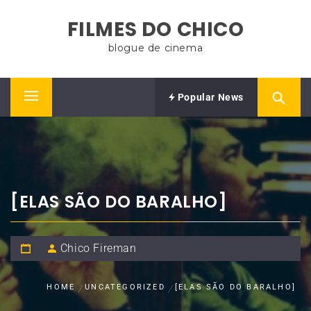
Skip
FILMES DO CHICO
to
content
blogue de cinema
Popular News
Primary
Menu
[ELAS SÃO DO BARALHO]
Chico Fireman
HOME
UNCATEGORIZED
[ELAS SÃO DO BARALHO]