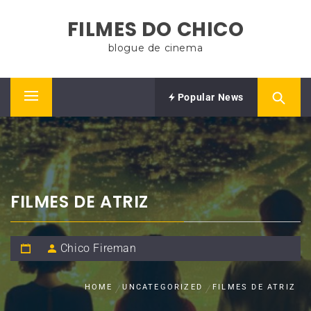
Skip
FILMES DO CHICO
to
content
blogue de cinema
Popular News
Primary
Menu
FILMES DE ATRIZ
Chico Fireman
HOME
UNCATEGORIZED
FILMES DE ATRIZ