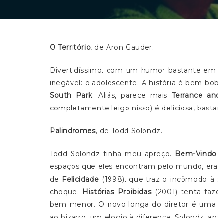
O Território
, de Aron Gauder.
Divertidíssimo, com um humor bastante em vo
inegável: o adolescente. A história é bem b
South Park
. Aliás, parece mais
Terrance and
completamente leigo nisso) é deliciosa, basta
Palindromes
, de Todd Solondz.
Todd Solondz tinha meu apreço.
Bem-Vindo
espaços que eles encontram pelo mundo, era 
de
Felicidade
(1998), que traz o incômodo à 
choque.
Histórias Proibidas
(2001) tenta fa
bem menor. O novo longa do diretor é uma 
ao bizarro, um elogio à diferença. Solondz, 