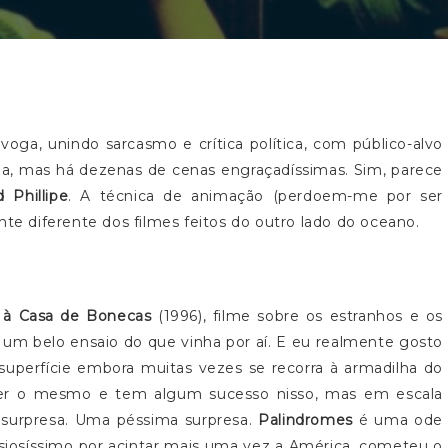
ga, unindo sarcasmo e crítica política, com público-alvo
oba, mas há dezenas de cenas engraçadíssimas. Sim, parece
 Phillipe
. A técnica de animação (perdoem-me por ser
nte diferente dos filmes feitos do outro lado do oceano.
 à Casa de Bonecas
(1996), filme sobre os estranhos e os
um belo ensaio do que vinha por aí. E eu realmente gosto
superfície embora muitas vezes se recorra à armadilha do
zer o mesmo e tem algum sucesso nisso, mas em escala
surpresa. Uma péssima surpresa.
Palindromes
é uma ode
ansiosíssimo por acintar mais uma vez a América, cometeu o