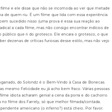
o filme e ele disse que não se incomoda ao ver que metade
ma de quem riu. É um filme que lida com essa experiência
bem sucedido nisso (uma prova é essa sua reação ao
adical a cada filme, mas não consigo encontrar indícios de
 público que ri do grotesco. Ele encara o grotesco, o que
ber dezenas de críticas furiosas desse estilo, mas não vejo
nganado, do Solondz é o Bem-Vindo à Casa de Bonecas.
as mesmo Felicidade eu já acho bem fraco. Várias pessoas
me idiota acharam genial a cena da porra e do cachorro
no filme dos Farrely, só que melhor filmada/contada.
ependente americano (o inferno?) está cheio. Por favor.