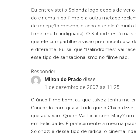
Eu entrevistei o Solondz logo depois de ver 
do cinema ri do filme e a outra metade recla
de recepção mesmo, e acho que ele é muito 
filme, muito indignada). O Solondz está mais r
que ele compartilhe a visão preconceituosa do
é diferente. Eu sei que “Palindromes” vai rece
esse tipo de sensacionalismo no filme não.
Responder
Milton do Prado
disse:
1 de dezembro de 2007 às 11:25
O únco filme bom, ou que talvez tenha me e
Concordo com quase tudo que o Chico disse, 
que achavam Quem Vai Ficar com Mary? um fil
em Felicidade. É praticamente a mesma piada 
Solondz: é desse tipo de radical o cinema ind