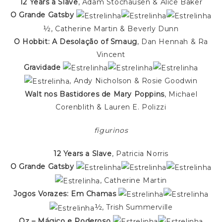
12 Years a Slave
, Adam Stochausen & Alice Baker
O Grande Gatsby
½, Catherine Martin & Beverly Dunn
O Hobbit: A Desolação of Smaug
, Dan Hennah & Ra
Vincent
Gravidade
, Andy Nicholson & Rosie Goodwin
Walt nos Bastidores de Mary Poppins
, Michael
Corenblith & Lauren E. Polizzi
figurinos
12 Years a Slave
, Patricia Norris
O Grande Gatsby
, Catherine Martin
Jogos Vorazes: Em Chamas
½, Trish Summerville
Oz – Mágico e Poderoso