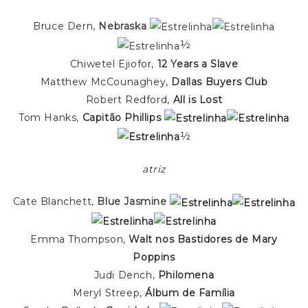
Bruce Dern,
Nebraska
½
Chiwetel Ejiofor,
12 Years a Slave
Matthew McCounaghey,
Dallas Buyers Club
Robert Redford,
All is Lost
Tom Hanks,
Capitão Phillips
½
atriz
Cate Blanchett,
Blue Jasmine
Emma Thompson,
Walt nos Bastidores de Mary
Poppins
Judi Dench,
Philomena
Meryl Streep,
Álbum de Família