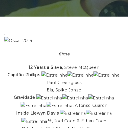
.
filme
12 Years a Slave
, Steve McQueen
Capitão Phillips
,
Paul Greengrass
Ela
, Spike Jonze
Gravidade
, Alfonso Cuarón
Inside Llewyn Davis
½, Joel Coen & Ethan Coen