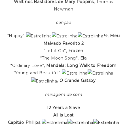
Walt nos Bastidores de Mary Poppins
, Thomas
Newman
canção
“Happy”
½,
Meu
Malvado Favorito 2
“Let it Go”,
Frozen
“The Moon Song”,
Ela
“Ordinary Love”,
Mandela: Long Walk to Freedom
“Young and Beautiful”
,
O Grande Gatsby
mixagem de som
12 Years a Slave
All is Lost
Capitão Phillips