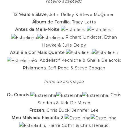
roteiro adaptado
12 Years a Slave
, John Ridley & Steve McQueen
Álbum de Família
, Tracy Letts
Antes da Meia-Noite
, Richard Linklater, Ethan
Hawke & Julie Delpy
Azul é a Cor Mais Quente
½, Abdellatif Kechiche & Ghalia Delacroix
Philomena
, Jeff Pope & Steve Coogan
filme de animação
Os Croods
, Chris
Sanders & Kirk De Micco
Frozen
, Chris Buck, Jennifer Lee
Meu Malvado Favorito 2
, Pierre Coffin & Chris Renaud