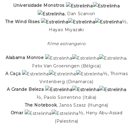
Universidade Monstros
, Dan Scanion
The Wind Rises
½,
Hayao Miyazaki
filme estrangeiro
Alabama Monroe
,
Felix Van Groeningen (Bélgica)
A Caça
½, Thomas
Vintenberg (Dinamarca)
A Grande Beleza
½, Paolo Sorrentino (Itália)
The Notebook
, Janos Szasz (Hungria)
Omar
½, Hany Abu-Assad
(Palestina)