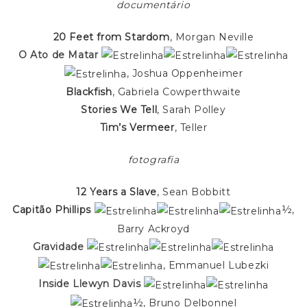
documentário
20 Feet from Stardom
, Morgan Neville
O Ato de Matar
, Joshua Oppenheimer
Blackfish
, Gabriela Cowperthwaite
Stories We Tell
, Sarah Polley
Tim’s Vermeer
, Teller
fotografia
12 Years a Slave
, Sean Bobbitt
Capitão Phillips
½,
Barry Ackroyd
Gravidade
, Emmanuel Lubezki
Inside Llewyn Davis
½, Bruno Delbonnel