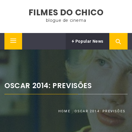
Skip
FILMES DO CHICO
to
content
blogue de cinema
Popular News
Primary
Menu
OSCAR 2014: PREVISÕES
HOME
OSCAR 2014: PREVISÕES