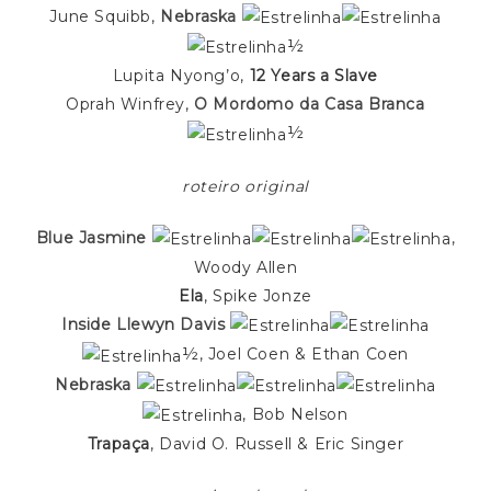
June Squibb,
Nebraska
½
Lupita Nyong’o,
12 Years a Slave
Oprah Winfrey,
O Mordomo da Casa Branca
½
roteiro original
Blue Jasmine
,
Woody Allen
Ela
, Spike Jonze
Inside Llewyn Davis
½, Joel Coen & Ethan Coen
Nebraska
, Bob Nelson
Trapaça
, David O. Russell &
Eric Singer