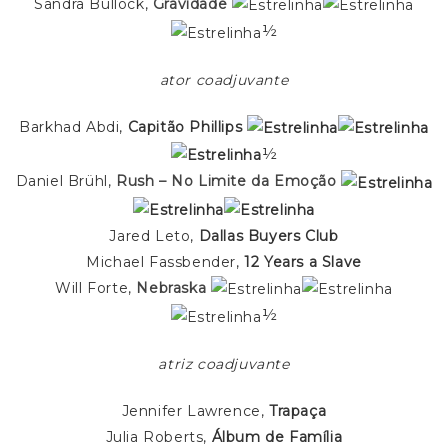
Sandra Bullock,
Gravidade
½
ator coadjuvante
Barkhad Abdi,
Capitão Phillips
½
Daniel Brühl,
Rush – No Limite da Emoção
Jared Leto,
Dallas Buyers Club
Michael Fassbender,
12 Years a Slave
Will Forte,
Nebraska
½
atriz coadjuvante
Jennifer Lawrence,
Trapaça
Julia Roberts,
Álbum de Família