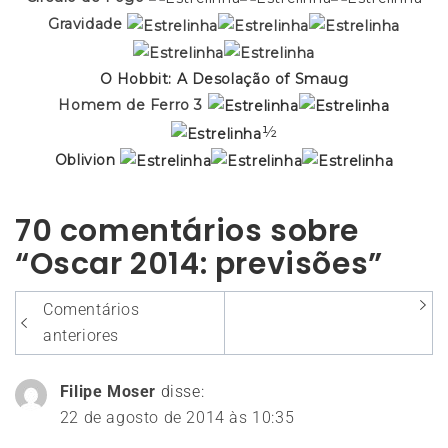
Gravidade
O Hobbit: A Desolação of Smaug
Homem de Ferro 3
½
Oblivion
70 comentários sobre
“Oscar 2014: previsões”
Navegação
Comentários
entre
anteriores
os
Filipe Moser
disse:
comentários
22 de agosto de 2014 às 10:35