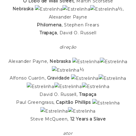
O Lobo de Wall Street
, Martin Scorsese
Nebraska
½,
Alexander Payne
Philomena
, Stephen Frears
Trapaça
, David O. Russell
direção
Alexander Payne,
Nebraska
½
Alfonso Cuarón,
Gravidade
David O. Russell,
Trapaça
Paul Greengrass,
Capitão Phillips
Steve McQueen,
12 Years a Slave
ator