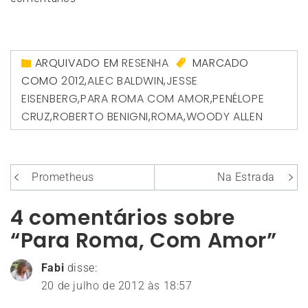
ARQUIVADO EM
RESENHA
MARCADO
COMO
2012
,
ALEC BALDWIN
,
JESSE
EISENBERG
,
PARA ROMA COM AMOR
,
PENÉLOPE
CRUZ
,
ROBERTO BENIGNI
,
ROMA
,
WOODY ALLEN
Navegação
Prometheus
Na Estrada
de
4 comentários sobre
Post
“Para Roma, Com Amor”
Fabi
disse:
20 de julho de 2012 às 18:57