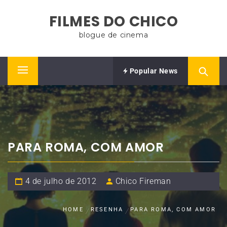
Skip
FILMES DO CHICO
to
content
blogue de cinema
Popular News
Primary
Menu
PARA ROMA, COM AMOR
4 de julho de 2012
Chico Fireman
HOME
RESENHA
PARA ROMA, COM AMOR