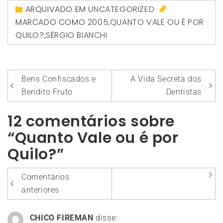
ARQUIVADO EM
UNCATEGORIZED
MARCADO COMO
2005
,
QUANTO VALE OU É POR
QUILO?
,
SÉRGIO BIANCHI
Navegação
Bens Confiscados e
A Vida Secreta dos
de
Bendito Fruto
Dentistas
Post
12 comentários sobre
“Quanto Vale ou é por
Quilo?”
Navegação
Comentários
entre
anteriores
os
CHICO FIREMAN
disse: