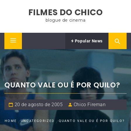
Skip
FILMES DO CHICO
to
content
blogue de cinema
Popular News
Primary
Menu
QUANTO VALE OU É POR QUILO?
20 de agosto de 2005
Chico Fireman
HOME
UNCATEGORIZED
QUANTO VALE OU É POR QUILO?