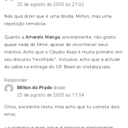
comentários
25 de agosto de 2005 às 21:02
Não quis dizer que é uma dívida, Milton, mas uma
repetição temática.
Quanto a
Amarelo Manga
, sinceramente, não gosto
quase nada do filme, apesar de reconhecer seus
méritos. Acho que o Cláudio Assis é muito primário em
seu discurso “revoltado”. Inclusive, acho que a atitude
do cabra na entrega do GP Brasil só cristaliza isso.
Responder
Milton do Prado
disse:
25 de agosto de 2005 às 17:54
Chico, excelente texto, mas acho que tu comete dois
erros:
– o primeiro e mais grave é relacionar diretamente