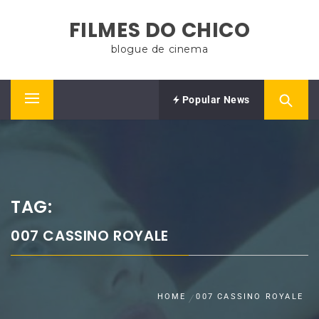
Skip
FILMES DO CHICO
to
content
blogue de cinema
Popular News
Primary
Menu
TAG:
007 CASSINO ROYALE
HOME
007 CASSINO ROYALE