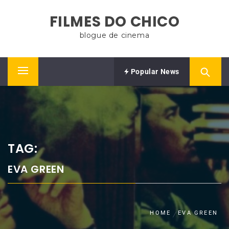
Skip
FILMES DO CHICO
to
content
blogue de cinema
Popular News
Primary
Menu
TAG:
EVA GREEN
HOME
EVA GREEN