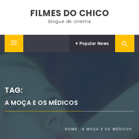
Skip
FILMES DO CHICO
to
content
blogue de cinema
Popular News
Primary
Menu
TAG:
A MOÇA E OS MÉDICOS
HOME
A MOÇA E OS MÉDICOS