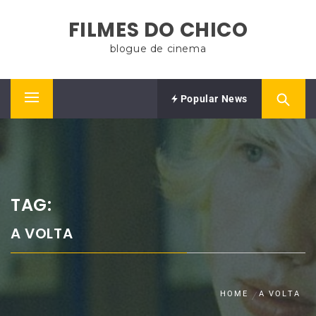
Skip
FILMES DO CHICO
to
content
blogue de cinema
Popular News
Primary
Menu
TAG:
A VOLTA
HOME
A VOLTA