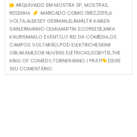
ARQUIVADO EM
MOSTRA SP
,
MOSTRAS
,
RESENHA
MARCADO COMO
1982
,
2015
,
A
VOLTA
,
ALEKSEY GERMAN
,
ELÄMÄLTÄ KAIKEN
SAIN
,
ERMANNO OLMI
,
MARTIN SCORSESE
,
MIKA
KAURISMAKI
,
O EVENTO
,
O REI DA COMÉDIA
,
OS
CAMPOS VOLTARÃO
,
POD ELEKTRICHESKIMI
OBLAKAMI
,
SOB NUVENS ELÉTRICAS
,
SOBYTIE
,
THE
KING OF COMEDY
,
TORNERANNO I PRATI
DEIXE
SEU COMENTÁRIO