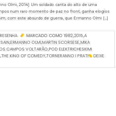
anno Olmi, 2014] Um soldado canta do alto de uma
campos num raro momento de paz no front, ganha elogios
sim, com este absurdo de guerra, que Ermanno Olmi […]
RESENHA
MARCADO COMO
1982
,
2015
,
A
 SAIN
,
ERMANNO OLMI
,
MARTIN SCORSESE
,
MIKA
OS CAMPOS VOLTARÃO
,
POD ELEKTRICHESKIMI
E
,
THE KING OF COMEDY
,
TORNERANNO I PRATI
DEIXE