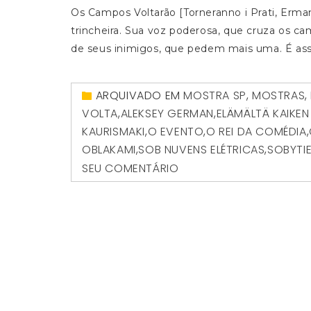
Os Campos Voltarão [Torneranno i Prati, Erm
trincheira. Sua voz poderosa, que cruza os 
de seus inimigos, que pedem mais uma. É as
ARQUIVADO EM
MOSTRA SP
,
MOSTRAS
,
VOLTA
,
ALEKSEY GERMAN
,
ELÄMÄLTÄ KAIKEN
KAURISMAKI
,
O EVENTO
,
O REI DA COMÉDIA
,
OBLAKAMI
,
SOB NUVENS ELÉTRICAS
,
SOBYTI
SEU COMENTÁRIO