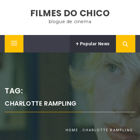
Skip
FILMES DO CHICO
to
content
blogue de cinema
Popular News
Primary
Menu
TAG:
CHARLOTTE RAMPLING
HOME
CHARLOTTE RAMPLING