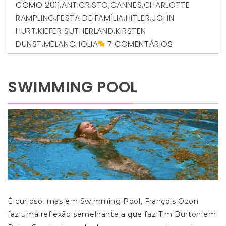
COMO
2011
,
ANTICRISTO
,
CANNES
,
CHARLOTTE
RAMPLING
,
FESTA DE FAMÍLIA
,
HITLER
,
JOHN
HURT
,
KIEFER SUTHERLAND
,
KIRSTEN
DUNST
,
MELANCHOLIA
7 COMENTÁRIOS
SWIMMING POOL
É curioso, mas em Swimming Pool, François Ozon
faz uma reflexão semelhante a que faz Tim Burton em