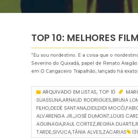
TOP 10: MELHORES FI
“Eu sou nordestino. E a coisa que o nordestino
Severino do Quixadá, papel de Renato Aragão,
em O Cangaceiro Trapalhão, lançado há exat
ARQUIVADO EM
LISTAS
,
TOP 10
MAR
SUASSUNA
,
ARNAUD RODRIGUES
,
BRUNA LO
FILHO
,
DEDÉ SANTANA
,
DIDI
,
DIDI MOCÓ
,
FABI
ALVARENGA JR.
,
JOSÉ DUMONT
,
LOUIS CA
AGUINAGA
,
RAUL CORTEZ
,
REGINA DUARTE
,
TARDE
,
SIVUCA
,
TÂNIA ALVES
,
ZACARIAS
1