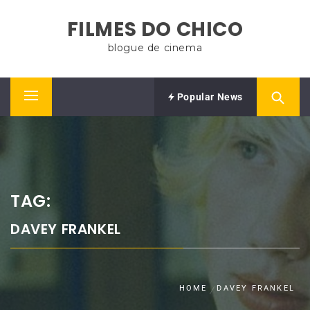
Skip
FILMES DO CHICO
to
content
blogue de cinema
Popular News
Primary
Menu
TAG:
DAVEY FRANKEL
HOME
DAVEY FRANKEL