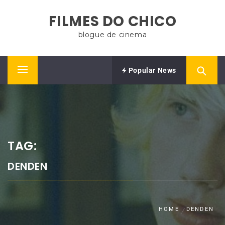
Skip
FILMES DO CHICO
to
content
blogue de cinema
Popular News
Primary
Menu
TAG:
DENDEN
HOME
DENDEN