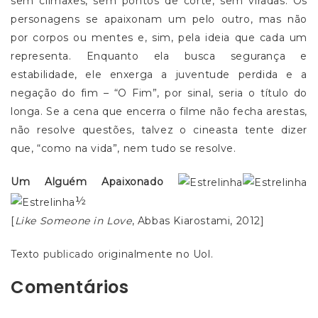
sem clímaxes, sem pontos de corte, sem viradas. Os
personagens se apaixonam um pelo outro, mas não
por corpos ou mentes e, sim, pela ideia que cada um
representa. Enquanto ela busca segurança e
estabilidade, ele enxerga a juventude perdida e a
negação do fim – “O Fim”, por sinal, seria o título do
longa. Se a cena que encerra o filme não fecha arestas,
não resolve questões, talvez o cineasta tente dizer
que, “como na vida”, nem tudo se resolve.
Um Alguém Apaixonado
½
[
Like Someone in Love
, Abbas Kiarostami, 2012]
Texto
publicado
originalmente no Uol.
Comentários