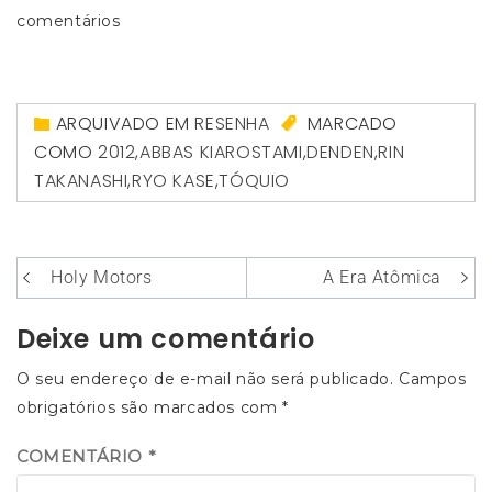
comentários
ARQUIVADO EM
RESENHA
MARCADO
COMO
2012
,
ABBAS KIAROSTAMI
,
DENDEN
,
RIN
TAKANASHI
,
RYO KASE
,
TÓQUIO
Navegação
Holy Motors
A Era Atômica
de
Deixe um comentário
Post
O seu endereço de e-mail não será publicado.
Campos
obrigatórios são marcados com
*
COMENTÁRIO
*