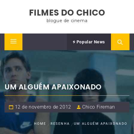
Skip
FILMES DO CHICO
to
content
blogue de cinema
Popular News
Primary
Menu
UM ALGUÉM APAIXONADO
12 de novembro de 2012
Chico Fireman
HOME
RESENHA
UM ALGUÉM APAIXONADO