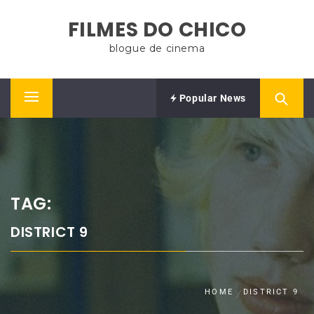
Skip
FILMES DO CHICO
to
content
blogue de cinema
Popular News
Primary
Menu
TAG:
DISTRICT 9
HOME
DISTRICT 9