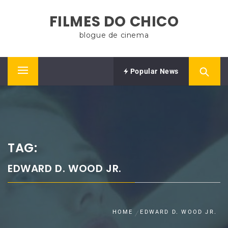
Skip
FILMES DO CHICO
to
content
blogue de cinema
Popular News
Primary
Menu
TAG:
EDWARD D. WOOD JR.
HOME
EDWARD D. WOOD JR.