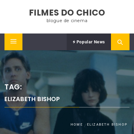
Skip
FILMES DO CHICO
to
content
blogue de cinema
Popular News
Primary
Menu
TAG:
ELIZABETH BISHOP
HOME
ELIZABETH BISHOP