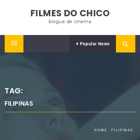
Skip
FILMES DO CHICO
to
content
blogue de cinema
Popular News
Primary
Menu
TAG:
FILIPINAS
HOME
FILIPINAS