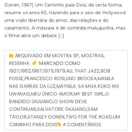
Donen, 1967] Um Caminho para Dois, de certa forma,
resume os anos 60, trazendo para o seio de Hollywood
uma visão libertária do amor, das relações e do
casamento. A máscara é de comédia maluquinha, mas
o filme abre um debate […]
ARQUIVADO EM
MOSTRA SP
,
MOSTRAS
,
RESENHA
MARCADO COMO
1927
,
1962
,
1967
,
1975
,
1979
,
ALL THAT JAZZ
,
BOB
FOSSE
,
FRANCESCO ROSI
,
LINO BROCKA
,
MANILA
NAS GARRAS DA LUZ
,
MAYNILA: SA MGA KUKO NG
LIWANAG
,
MEU ÚNICO AMOR
,
MY BEST GIRL
,
O
BANDIDO GIULIANO
,
O SHOW DEVE
CONTINUAR
,
SALVATORE GIULIANO
,
SAM
TAYLOR
,
STANLEY DONEN
,
TWO FOR THE ROAD
,
UM
CAMINHO PARA DOIS
4 COMENTÁRIOS