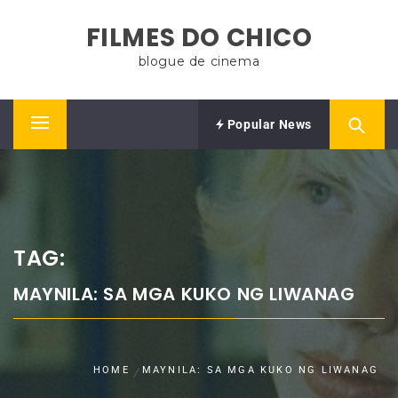
Skip
FILMES DO CHICO
to
content
blogue de cinema
Popular News
Primary
Menu
TAG:
MAYNILA: SA MGA KUKO NG LIWANAG
HOME
MAYNILA: SA MGA KUKO NG LIWANAG