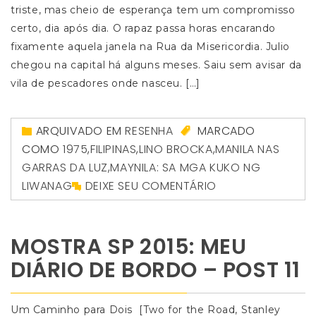
triste, mas cheio de esperança tem um compromisso
certo, dia após dia. O rapaz passa horas encarando
fixamente aquela janela na Rua da Misericordia. Julio
chegou na capital há alguns meses. Saiu sem avisar da
vila de pescadores onde nasceu. […]
ARQUIVADO EM
RESENHA
MARCADO
COMO
1975
,
FILIPINAS
,
LINO BROCKA
,
MANILA NAS
GARRAS DA LUZ
,
MAYNILA: SA MGA KUKO NG
LIWANAG
DEIXE SEU COMENTÁRIO
MOSTRA SP 2015: MEU
DIÁRIO DE BORDO – POST 11
Um Caminho para Dois [Two for the Road, Stanley