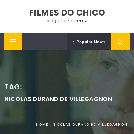
Skip
FILMES DO CHICO
to
content
blogue de cinema
Popular News
Primary
Menu
TAG:
NICOLAS DURAND DE VILLEGAGNON
HOME
NICOLAS DURAND DE VILLEGAGNON