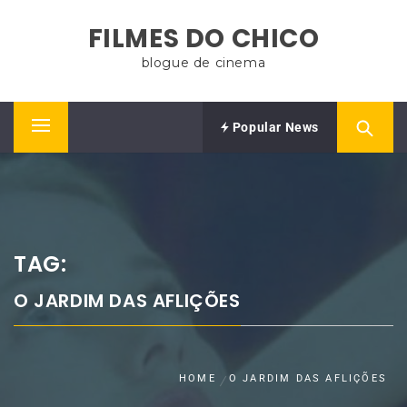
Skip
FILMES DO CHICO
to
content
blogue de cinema
Popular News
Primary
Menu
TAG:
O JARDIM DAS AFLIÇÕES
HOME
O JARDIM DAS AFLIÇÕES