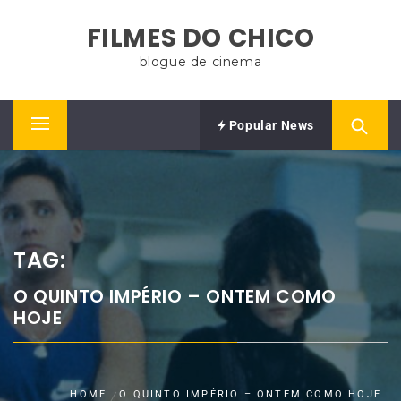
Skip
FILMES DO CHICO
to
content
blogue de cinema
Popular News
Primary
Menu
TAG:
O QUINTO IMPÉRIO – ONTEM COMO
HOJE
HOME
O QUINTO IMPÉRIO – ONTEM COMO HOJE