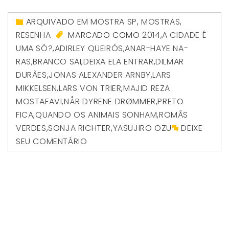
ARQUIVADO EM
MOSTRA SP
,
MOSTRAS
,
RESENHA
MARCADO COMO
2014
,
A CIDADE É
UMA SÓ?
,
ADIRLEY QUEIRÓS
,
ANAR-HAYE NA-
RAS
,
BRANCO SAI
,
DEIXA ELA ENTRAR
,
DILMAR
DURÃES
,
JONAS ALEXANDER ARNBY
,
LARS
MIKKELSEN
,
LARS VON TRIER
,
MAJID REZA
MOSTAFAVI
,
NÅR DYRENE DRØMMER
,
PRETO
FICA
,
QUANDO OS ANIMAIS SONHAM
,
ROMÃS
VERDES
,
SONJA RICHTER
,
YASUJIRO OZU
DEIXE
SEU COMENTÁRIO