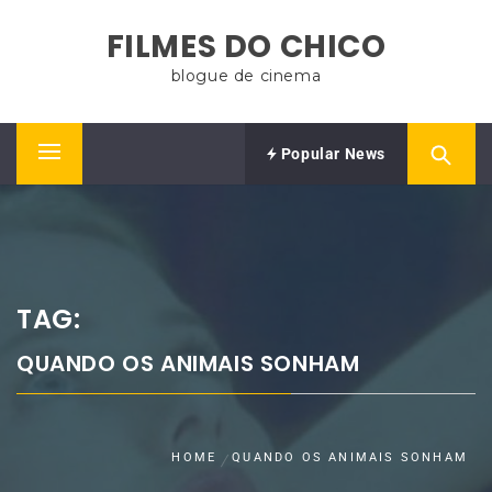
Skip
FILMES DO CHICO
to
content
blogue de cinema
Popular News
Primary
Menu
TAG:
QUANDO OS ANIMAIS SONHAM
HOME
QUANDO OS ANIMAIS SONHAM