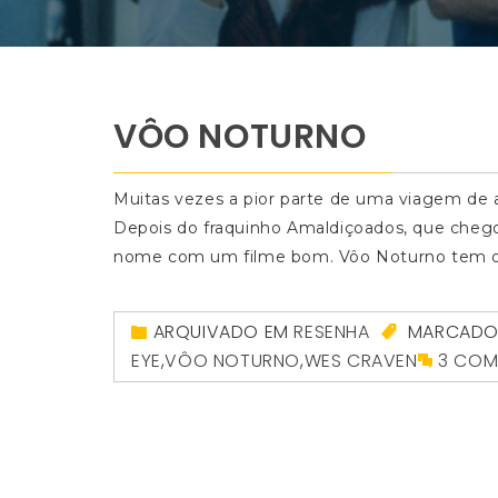
VÔO NOTURNO
Muitas vezes a pior parte de uma viagem de 
Depois do fraquinho Amaldiçoados, que chego
nome com um filme bom. Vôo Noturno tem o m
ARQUIVADO EM
RESENHA
MARCAD
EYE
,
VÔO NOTURNO
,
WES CRAVEN
3 COM