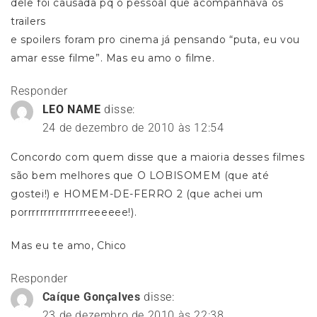
dele foi causada pq o pessoal que acompanhava os
trailers
e spoilers foram pro cinema já pensando “puta, eu vou
amar esse filme”. Mas eu amo o filme.
Responder
LEO NAME
disse:
24 de dezembro de 2010 às 12:54
Concordo com quem disse que a maioria desses filmes
são bem melhores que O LOBISOMEM (que até
gostei!) e HOMEM-DE-FERRO 2 (que achei um
porrrrrrrrrrrrrrrreeeeee!).
Mas eu te amo, Chico
Responder
Caíque Gonçalves
disse:
23 de dezembro de 2010 às 22:38